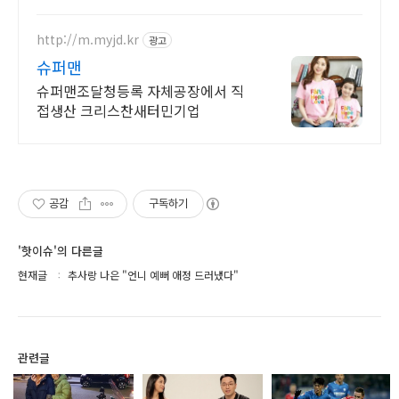
편안한 코스튬, 활동하기 좋아요!
http://m.myjd.kr
광고
슈퍼맨
슈퍼맨조달청등록 자체공장에서 직
접생산 크리스찬새터민기업
공감
구독하기
'핫이슈'의 다른글
현재글
추사랑 나은 "언니 예뻐 애정 드러냈다"
관련글