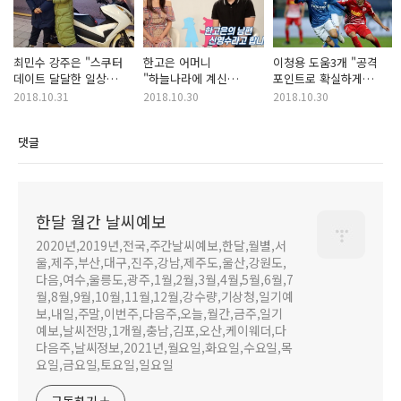
최민수 강주은 "스쿠터
한고은 어머니
이청용 도움3개 "공격
데이트 달달한 일상
"하늘나라에 계신
포인트로 확실하게
공개하다"
어머니 떠올리며 그리운
증명하다"
2018.10.31
2018.10.30
2018.10.30
마음 드러내다"
댓글
한달 월간 날씨예보
2020년,2019년,전국,주간날씨예보,한달,월별,서
울,제주,부산,대구,진주,강남,제주도,울산,강원도,
다음,여수,울릉도,광주,1월,2월,3월,4월,5월,6월,7
월,8월,9월,10월,11월,12월,강수량,기상청,일기예
보,내일,주말,이번주,다음주,오늘,월간,금주,일기
예보,날씨전망,1개월,충남,김포,오산,케이웨더,다
다음주,날씨정보,2021년,월요일,화요일,수요일,목
요일,금요일,토요일,일요일
구독하기