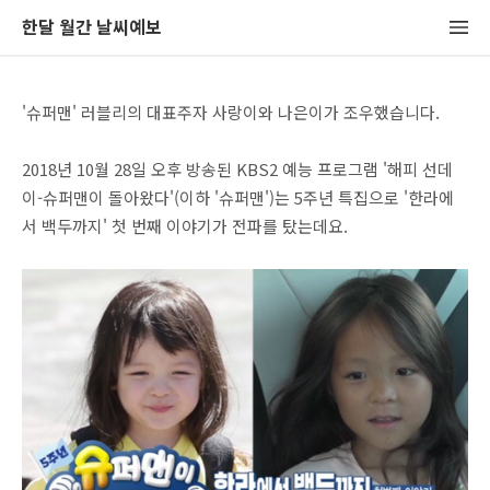
한달 월간 날씨예보
'슈퍼맨' 러블리의 대표주자 사랑이와 나은이가 조우했습니다.
2018년 10월 28일 오후 방송된 KBS2 예능 프로그램 '해피 선데
이-슈퍼맨이 돌아왔다'(이하 '슈퍼맨')는 5주년 특집으로 '한라에
서 백두까지' 첫 번째 이야기가 전파를 탔는데요.