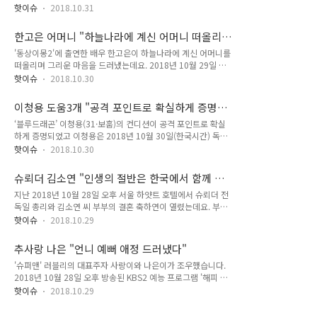
에 둘이서 스쿠터를 타고 순두부 먹으러 나갔네"라고 썼습니다.
핫이슈
2018.10.31
강주은은 이어 "근데 어휴~ 날씨가 너무 쌀쌀해져서 다시 집에
돌아와 두툼한 외투를 입고 스쿠터를 잘잘거리며 식당에 갔
한고은 어머니 "하늘나라에 계신 어머니 떠올리
네"라고 전달했는데요. 또 "기온이 뚝 떨어진 저녁이 낯설지만
며 그리운 마음 드러내다"
'동상이몽2'에 출연한 배우 한고은이 하늘나라에 계신 어머니를
그래서 훈훈함 가득한 순두부가 더욱 고맙네"라는 글과 함께 사
떠올리며 그리운 마음을 드러냈는데요. 2018년 10월 29일 방
진을 올렸고 최민수 강주은 부부가 달달 데이트 인증샷을 찍은
송된 SBS 예능프로그램 '동상이몽-너는 내 운명'(이하 '동상이몽
소식이 알려졌습니다. 강주은은 2018년 10월 30일 자신의
핫이슈
2018.10.30
2')에선 한고은·신영수 부부의 이야기가 그려졌습니다. 한고은
SNS에 "오랜만에 둘이서 스쿠터를 타고 순두부 먹으러 나갔
은 생일을 맞이한 시어머니를 위해 케이크와 선물 등 정성 가득
네"라고 썼고 이어 "근데 어휴~ 날씨가 너무 쌀쌀해져서 다시 집
이청용 도움3개 "공격 포인트로 확실하게 증명하
한 이벤트를 준비하였고 이에 시어머니는 크게 감동했고, "우리
에 돌아와 두툼한 외투를 입고 스..
다"
‘블루드래곤’ 이청용(31·보훔)의 컨디션이 공격 포인트로 확실
집에선 한고은만 잘되면 다 잘되는 거다"라며 남다른 며느리 사
하게 증명되었고 이청용은 2018년 10월 30일(한국시간) 독일
랑을 보였습니다. 한고은은 "나를 위해 기도를 해주는 사람이 있
보훔 루르슈타디온에서 열린 2018~2019시즌 독일 분데스리가
다는 게 너무 좋다. 어머니가 떠나고 남편에게 '이제 날 위해 기
핫이슈
2018.10.30
2부리그 얀 레겐스부르크와 11라운드 홈경기에서 ‘도움 해트트
도해줄 사람이 없어'라 했고 그런데 어머님이 날 위해 기도를 해
릭’을 해내면서 팀의 3-3 무승부를 견인했는데요. 잉글랜드 프리
주신다고 했을 때 마음이 너무 찡했다"고 털어놨는데요. 신영수
슈뢰더 김소연 "인생의 절반은 한국에서 함께 살
미어리그 크리스털 팰리스를 떠나 올 여름 보훔에 안착한 그는
는 장모님 칠순 잔치를 ..
겠다"
지난 2018년 10월 28일 오후 서울 하얏트 호텔에서 슈뢰더 전
경기 출전 시간을 늘리면서 부활의 날갯짓을 하고 있으며 4경기
독일 총리와 김소연 씨 부부의 결혼 축하연이 열렸는데요. 부부
연속 선발로 나선 그는 팀이 0-1로 뒤진 전반 35분 시즌 첫 공격
는 앞서 지난 2018년 10월 5일에도 베를린의 최고급 호텔인 아
포인트를 올렸고 페널티박스 왼쪽에서 중앙으로 달려든 로베르
핫이슈
2018.10.29
들론에서 결혼식을 올린 바 있습니다. 이날 결혼축하연에는 이홍
트 테셰에게 간결한 패스를 넣었으며 테셰가 오른발 동점골을 터
구, 김황식, 정운천 전 국무총리와 박원순 서울 시장, 차범근 전
뜨렸습니다. 후반에도 이청용의 발끝에서 두 골이 나왔고 후반 9
추사랑 나은 "언니 예뻐 애정 드러냈다"
축구대표팀 감독 등 각계 인사 400여 명이 참석했는데요. 특히
분 상대 골키퍼 필립 ..
'슈퍼맨' 러블리의 대표주자 사랑이와 나은이가 조우했습니다.
결혼식이 시작된 후 김소연 씨는 시를 낭송하면서 울먹였고 슈뢰
2018년 10월 28일 오후 방송된 KBS2 예능 프로그램 '해피 선
더 총리도 눈물을 훔쳐 감동을 자아냈습니다. 또한 축하연이 진
데이-슈퍼맨이 돌아왔다'(이하 '슈퍼맨')는 5주년 특집으로 '한라
행되는 동안 슈뢰더 전 총리는 김소연 씨와 한국에 대한 애정을
핫이슈
2018.10.29
에서 백두까지' 첫 번째 이야기가 전파를 탔는데요. 제주도 팀은
드러내며 “제가 아내에게 약속한 것이 있다. 제 인생의 절반은
봉태규 가족과 샘 해밍턴 가족은 서울에서, 박주호 가족은 울산
한국에서 함께 살겠다는 것이었다. 앞으로 실천하며 살겠다”고