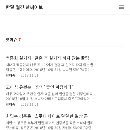
한달 월간 날씨예보
핫이슈
7
백종원 설거지 "결혼 후 설거지 하지 않는 꿀팁
전수하다"
백대표 백종원이 배우 조보아에게 결혼 후 설거지 하지 않는 꿀
팁을 전수했는데요. 2018년 10월 31일 방송된 SBS '백종원의
골목식당'에서는 성내동 만화거리에 위치한 국숫집이 본격적인
핫이슈
2018.11.01
장사에 나서는 모습이 그려졌습니다. 이날 백종원은 몰려드는 인
파에 홀 담당을 자처했고 조보아는 뒷정리를 위해 투입되었고 조
고아성 유관순 "'항거' 출연 확정하다"
보아는 국숫집 테이블 정리와 함께 설거지를 하기 시작했는데요.
배우 고아성이 유관순 열사 역을 맡아 열연을 펼칠 예정인데요.
국숫집 사장님은 "우리집에서 설거지를 다 한다"며 고마운 듯
2018년 10월 31일 소속사 아티스트컴퍼니 측은 “고아성이 영
미안한 마음을 내비쳤고 조보아는 "집에서도 매일 한다"고 반응
화 ‘항거’(감독 조민호)에 출연을 확정했다”고 밝혔습니다. 영화
했습니다. 백종원은 "결혼하고 설거지 안 하려면 어떻게 하면 되
핫이슈
2018.11.01
‘항거’는 유관순 열사의 이야기를 다룬 영화이며 고아성은 주연
는 지 아나? 나이 많은 사람과 결혼하면 된다"고 말해 소유진과
으로 극중 유관순 열사 역을 맡게 됐는데요. 고아성은 최근 종영
자신의 나이 차를 연상케 했습니다. 2018년 11월 1일 백종원 설
최민수 강주은 "스쿠터 데이트 달달한 일상 공개
한 OCN 드라마 ‘라이프 온 마스’를 통해 연기력을 입증해 보인
거지가 실시간 인기 검..
하다"
최민수, 강주은 부부가 달달 데이트 인증샷을 찍은 소식이 알려
바 있습니다. 고아성의 차기작에도 많은 관심이 쏠리고 있는데
졌는데요. 강주은은 2018년 10월 30일 자신의 SNS에 "오랜만
요. 한편, 영화 ‘항거’는 2018년 11월 내 크랭크인 예정입니다.